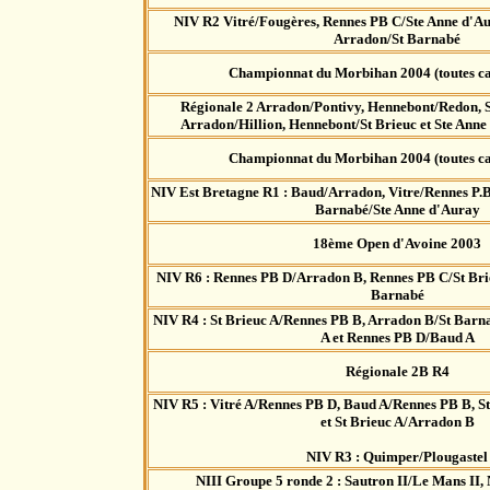
NIV R2 Vitré/Fougères, Rennes PB C/Ste Anne d'Au
Arradon/St Barnabé
Championnat du Morbihan 2004 (toutes ca
Régionale 2 Arradon/Pontivy, Hennebont/Redon, 
Arradon/Hillion, Hennebont/St Brieuc et Ste Ann
Championnat du Morbihan 2004 (toutes ca
NIV Est Bretagne R1 : Baud/Arradon, Vitre/Rennes P.B.
Barnabé/Ste Anne d'Auray
18ème Open d'Avoine 2003
NIV R6 : Rennes PB D/Arradon B, Rennes PB C/St Brie
Barnabé
NIV R4 : St Brieuc A/Rennes PB B, Arradon B/St Barn
A et Rennes PB D/Baud A
Régionale 2B R4
NIV R5 : Vitré A/Rennes PB D, Baud A/Rennes PB B, S
et St Brieuc A/Arradon B
NIV R3 : Quimper/Plougastel
NIII Groupe 5 ronde 2 : Sautron II/Le Mans II, N