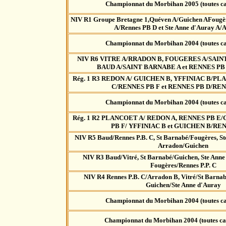
Championnat du Morbihan 2005 (toutes ca
NIV R1 Groupe Bretagne 1,Quéven A/Guichen AFougèr
A/Rennes PB D et Ste Anne d'Auray A/
Championnat du Morbihan 2004 (toutes ca
NIV R6 VITRE A/RRADON B, FOUGERES A/SAIN
BAUD A/SAINT BARNABE A et RENNES PB
Rég. 1 R3 REDON A/ GUICHEN B, YFFINIAC B/P
C/RENNES PB F et RENNES PB D/RE
Championnat du Morbihan 2004 (toutes ca
Rég. 1 R2 PLANCOET A/ REDON A, RENNES PB E
PB F/ YFFINIAC B et GUICHEN B/RE
NIV R5 Baud/Rennes P.B. C, St Barnabé/Fougères, St
Arradon/Guichen
NIV R3 Baud/Vitré, St Barnabé/Guichen, Ste Anne
Fougères/Rennes P.P. C
NIV R4 Rennes P.B. C/Arradon B, Vitré/St Barnab
Guichen/Ste Anne d'Auray
Championnat du Morbihan 2004 (toutes ca
Championnat du Morbihan 2004 (toutes cat