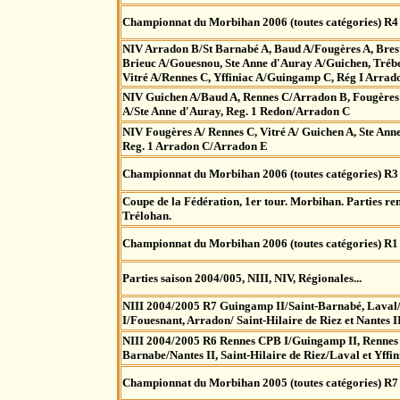
Championnat du Morbihan 2006 (toutes catégories) R4
NIV Arradon B/St Barnabé A, Baud A/Fougères A, Brest
Brieuc A/Gouesnou, Ste Anne d'Auray A/Guichen, Tréb
Vitré A/Rennes C, Yffiniac A/Guingamp C, Rég I Arra
NIV Guichen A/Baud A, Rennes C/Arradon B, Fougères 
A/Ste Anne d'Auray, Reg. 1 Redon/Arradon C
NIV Fougères A/ Rennes C, Vitré A/ Guichen A, Ste An
Reg. 1 Arradon C/Arradon E
Championnat du Morbihan 2006 (toutes catégories) R3
Coupe de la Fédération, 1er tour. Morbihan. Parties re
Trélohan.
Championnat du Morbihan 2006 (toutes catégories) R1
Parties saison 2004/005, NIII, NIV, Régionales...
NIII 2004/2005 R7 Guingamp II/Saint-Barnabé, Laval/
I/Fouesnant, Arradon/ Saint-Hilaire de Riez et Nantes 
NIII 2004/2005 R6 Rennes CPB I/Guingamp II, Rennes 
Barnabe/Nantes II, Saint-Hilaire de Riez/Laval et Yffi
Championnat du Morbihan 2005 (toutes catégories) R7