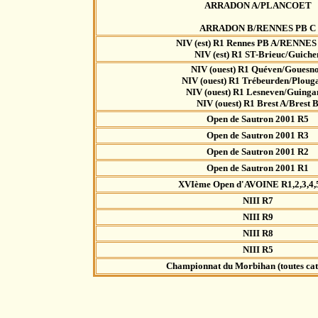
ARRADON A/PLANCOET
ARRADON B/RENNES PB C
NIV (est) R1 Rennes PB A/RENNES
NIV (est) R1 ST-Brieuc/Guiche
NIV (ouest) R1 Quéven/Gouesn
NIV (ouest) R1 Trébeurden/Plouga
NIV (ouest) R1 Lesneven/Guing
NIV (ouest) R1 Brest A/Brest 
Open de Sautron 2001 R5
Open de Sautron 2001 R3
Open de Sautron 2001 R2
Open de Sautron 2001 R1
XVIème Open d'AVOINE R1,2,3,4,5
NIII R7
NIII R9
NIII R8
NIII R5
Championnat du Morbihan (toutes cat