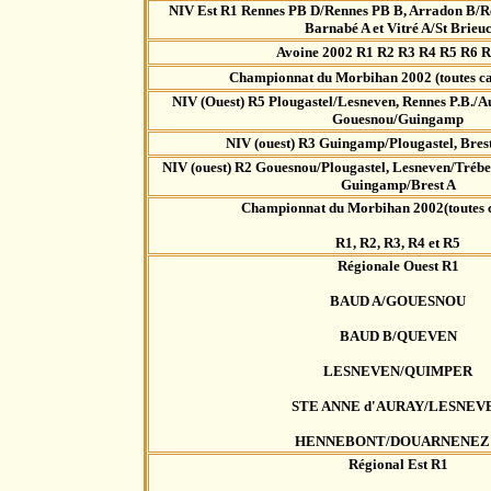
NIV Est R1 Rennes PB D/Rennes PB B, Arradon B/R
Barnabé A et Vitré A/St Brieu
Avoine 2002 R1 R2 R3 R4 R5 R6 
Championnat du Morbihan 2002 (toutes ca
NIV (Ouest) R5 Plougastel/Lesneven, Rennes P.B./A
Gouesnou/Guingamp
NIV (ouest) R3 Guingamp/Plougastel, Bres
NIV (ouest) R2 Gouesnou/Plougastel, Lesneven/Trébe
Guingamp/Brest A
Championnat du Morbihan 2002(toutes c
R1, R2, R3, R4 et R5
Régionale Ouest R1
BAUD A/GOUESNOU
BAUD B/QUEVEN
LESNEVEN/QUIMPER
STE ANNE d'AURAY/LESNEV
HENNEBONT/DOUARNENEZ
Régional Est R1